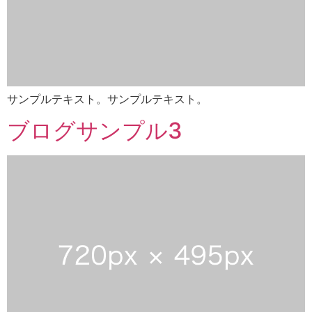
サンプルテキスト。サンプルテキスト。
ブログサンプル3