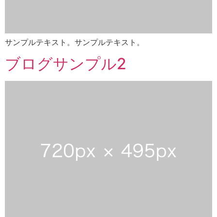
サンプルテキスト。サンプルテキスト。
ブログサンプル2